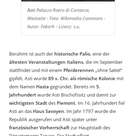
Asti
Palazzo Roero di Cortanze,
Westseite - Foto: Wikimedia Commons -
Autor: Faberh - Lizenz: s.u.
Berühmt ist auch der
historische Palio
, eine der
ältesten Veranstaltungen Italiens
, die im September
stattfindet und mit einem
Pferderennen
„ohne Sattel“
gipfelt. Asti wurde
89 v. Chr. als römische Kolonie
mit
dem Namen
Hasta
gegründet. Bereits im
5.
Jahrhundert
wurde Asti Bischofssitz und damit zur
wichtigsten Stadt
des
Piemont
. Im 16. Jahrhundert fiel
Asti an das
Haus Savoyen
. Im Jahr 1797 wurde die
Republik ausgerufen und Asti später unter
französischer Vorherrschaft
zur Hauptstadt des
Départements Tanaro. Die Stadt pflegt