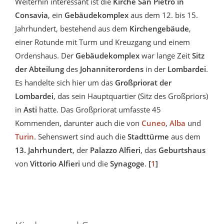
Weiterhin interessant ist die
Kirche San Pietro in
Consavia
, ein
Gebäudekomplex
aus dem 12. bis 15.
Jahrhundert, bestehend aus dem
Kirchengebäude
,
einer Rotunde mit Turm und Kreuzgang und einem
Ordenshaus. Der
Gebäudekomplex
war lange Zeit
Sitz
der Abteilung
des
Johanniterordens
in der
Lombardei
.
Es handelte sich hier um das
Großpriorat der
Lombardei
, das sein Hauptquartier (Sitz des Großpriors)
in
Asti
hatte. Das Großpriorat umfasste 45
Kommenden, darunter auch die von
Cuneo
,
Alba
und
Turin
. Sehenswert sind auch die
Stadttürme
aus dem
13. Jahrhundert
, der
Palazzo Alfieri
, das
Geburtshaus
von
Vittorio Alfieri
und die
Synagoge
.
[
1
]