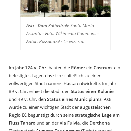
Asti - Dom
Kathedrale Santa Maria
Assunta - Foto: Wikimedia Commons -
Autor: Rossana79 - Lizenz: s.u.
Im
Jahr 124 v. Chr.
bauten die
Römer
ein
Castrum
, ein
befestigtes Lager, das sich schließlich zu einer
vollwertigen Stadt namens
Hasta
entwickelte. Im Jahr
89 v. Chr. erhielt die Stadt den
Status einer Kolonie
und 49 v. Chr. den
Status eines Municipiums
. Asti
wurde zu einer wichtigen Stadt der
augusteischen
Regio IX
, begünstigt durch seine
strategische Lage am
Fluss Tanaro
und an der
Via Fulvia
, die
Derthona
(Tortona) mit
Augusta Taurinorum
(Turin) verband.