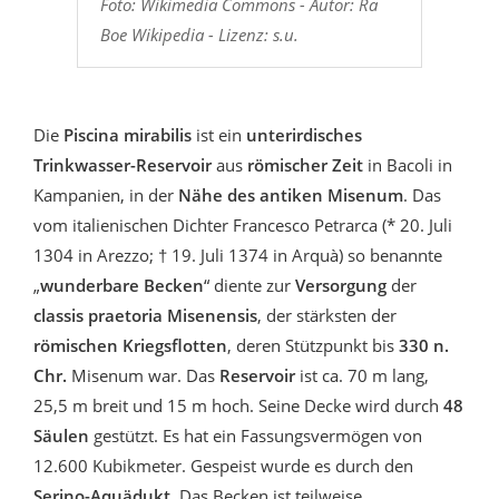
Foto: Wikimedia Commons - Autor: Ra
Boe Wikipedia - Lizenz: s.u.
Die
Piscina mirabilis
ist ein
unterirdisches
Trinkwasser-Reservoir
aus
römischer Zeit
in Bacoli in
Kampanien, in der
Nähe des antiken Misenum
. Das
vom italienischen Dichter Francesco Petrarca (* 20. Juli
1304 in Arezzo; † 19. Juli 1374 in Arquà) so benannte
„
wunderbare Becken
“ diente zur
Versorgung
der
classis praetoria Misenensis
, der stärksten der
römischen Kriegsflotten
, deren Stützpunkt bis
330 n.
Chr.
Misenum war. Das
Reservoir
ist ca. 70 m lang,
25,5 m breit und 15 m hoch. Seine Decke wird durch
48
Säulen
gestützt. Es hat ein Fassungsvermögen von
12.600 Kubikmeter. Gespeist wurde es durch den
Serino-Aquädukt
. Das Becken ist teilweise