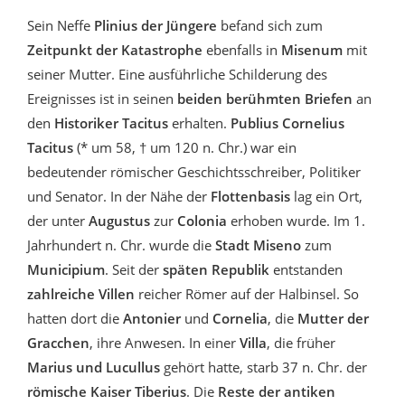
Sein Neffe
Plinius der Jüngere
befand sich zum
Zeitpunkt der Katastrophe
ebenfalls in
Misenum
mit
seiner Mutter. Eine ausführliche Schilderung des
Ereignisses ist in seinen
beiden berühmten Briefen
an
den
Historiker Tacitus
erhalten.
Publius Cornelius
Tacitus
(* um 58, † um 120 n. Chr.) war ein
bedeutender römischer Geschichtsschreiber, Politiker
und Senator. In der Nähe der
Flottenbasis
lag ein Ort,
der unter
Augustus
zur
Colonia
erhoben wurde. Im 1.
Jahrhundert n. Chr. wurde die
Stadt Miseno
zum
Municipium
. Seit der
späten Republik
entstanden
zahlreiche Villen
reicher Römer auf der Halbinsel. So
hatten dort die
Antonier
und
Cornelia
, die
Mutter der
Gracchen
, ihre Anwesen. In einer
Villa
, die früher
Marius und Lucullus
gehört hatte, starb 37 n. Chr. der
römische
Kaiser Tiberius
. Die
Reste der antiken