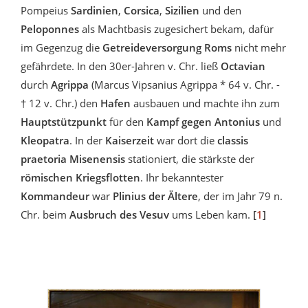
Pompeius
Sardinien
,
Corsica
,
Sizilien
und den
Peloponnes
als Machtbasis zugesichert bekam, dafür
im Gegenzug die
Getreideversorgung Roms
nicht mehr
gefährdete. In den 30er-Jahren v. Chr. ließ
Octavian
durch
Agrippa
(Marcus Vipsanius Agrippa * 64 v. Chr. -
† 12 v. Chr.) den
Hafen
ausbauen und machte ihn zum
Hauptstützpunkt
für den
Kampf gegen Antonius
und
Kleopatra
. In der
Kaiserzeit
war dort die
classis
praetoria Misenensis
stationiert, die stärkste der
römischen Kriegsflotten
. Ihr bekanntester
Kommandeur
war
Plinius der Ältere
, der im Jahr 79 n.
Chr. beim
Ausbruch des Vesuv
ums Leben kam.
[
1
]