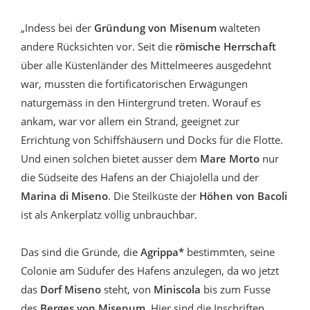
„Indess bei der
Gründung von Misenum
walteten
andere Rücksichten vor. Seit die
römische Herrschaft
über alle Küstenländer des Mittelmeeres ausgedehnt
war, mussten die fortificatorischen Erwägungen
naturgemäss in den Hintergrund treten. Worauf es
ankam, war vor allem ein Strand, geeignet zur
Errichtung von Schiffshäusern und Docks für die Flotte.
Und einen solchen bietet ausser dem
Mare Morto
nur
die Südseite des Hafens an der Chiajolella und der
Marina di Miseno
. Die Steilküste der
Höhen von Bacoli
ist als Ankerplatz völlig unbrauchbar.
Das sind die Gründe, die
Agrippa*
bestimmten, seine
Colonie am Südufer des Hafens anzulegen, da wo jetzt
das
Dorf Miseno
steht, von
Miniscola
bis zum Fusse
des
Berges von Misenum
. Hier sind die Inschriften