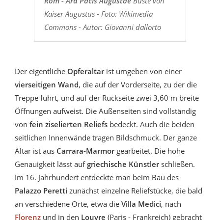
Rom - Ara Pacis Augustae
Büste von
Kaiser Augustus - Foto: Wikimedia
Commons - Autor: Giovanni dallorto
Der eigentliche
Opferaltar
ist umgeben von einer
vierseitigen Wand
, die auf der Vorderseite, zu der die
Treppe führt, und auf der Rückseite zwei 3,60 m breite
Öffnungen aufweist. Die Außenseiten sind vollständig
von
fein ziselierten Reliefs
bedeckt. Auch die beiden
seitlichen Innenwände tragen Bildschmuck. Der ganze
Altar ist aus
Carrara-Marmor
gearbeitet. Die hohe
Genauigkeit lässt auf
griechische Künstler
schließen.
Im 16. Jahrhundert entdeckte man beim Bau des
Palazzo Peretti
zunächst einzelne Reliefstücke, die bald
an verschiedene Orte, etwa die
Villa Medici
, nach
Florenz
und in den
Louvre
(Paris - Frankreich) gebracht