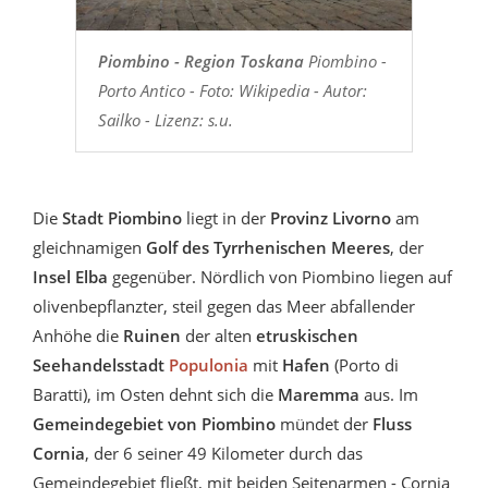
Piombino - Region Toskana
Piombino -
Porto Antico - Foto: Wikipedia - Autor:
Sailko - Lizenz: s.u.
Die
Stadt Piombino
liegt in der
Provinz Livorno
am
gleichnamigen
Golf des Tyrrhenischen Meeres
, der
Insel Elba
gegenüber. Nördlich von Piombino liegen auf
olivenbepflanzter, steil gegen das Meer abfallender
Anhöhe die
Ruinen
der alten
etruskischen
Seehandelsstadt
Populonia
mit
Hafen
(Porto di
Baratti), im Osten dehnt sich die
Maremma
aus. Im
Gemeindegebiet von Piombino
mündet der
Fluss
Cornia
, der 6 seiner 49 Kilometer durch das
Gemeindegebiet fließt, mit beiden Seitenarmen - Cornia