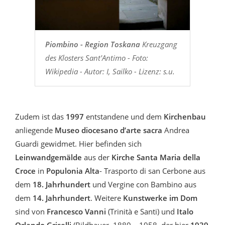
Piombino - Region Toskana
Kreuzgang
des Klosters Sant'Antimo - Foto:
Wikipedia - Autor: I, Sailko - Lizenz: s.u.
Zudem ist das
1997
entstandene und dem
Kirchenbau
anliegende
Museo diocesano d’arte sacra
Andrea
Guardi gewidmet. Hier befinden sich
Leinwandgemälde
aus der
Kirche Santa Maria della
Croce
in
Populonia Alta
- Trasporto di san Cerbone aus
dem
18. Jahrhundert
und Vergine con Bambino aus
dem
14. Jahrhundert
. Weitere
Kunstwerke im Dom
sind von
Francesco Vanni
(Trinità e Santi) und
Italo
Orlando Griselli
(Bildhauer, 1880 – 1958, der hier
1939