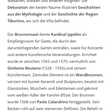
Medaillen, Masken und anderen Insignien. Die
Dekoration
der beiden Räume illustriert
Geschichten
aus der Mythologie
und der
Geschichte der Region
Tiburtine
, wo sich die Villa befindet.
Der
Brunnensaal
diente
Kardinal Ippolito
als
Empfangsraum für Gäste, die durch den
darunterliegenden Garten eintrafen, sowie für Konzerte
und andere künstlerische Veranstaltungen. Errichtet
wurde er zwischen 1565 und 1570, vermutlich von
Girolamo Muziano
(1528 - 1592) und seinem
Künstlerteam. Zentrales Element ist ein
Wandbrunnen
,
verziert mit bunter Keramik und Skulpturen, besetzt mit
Glasstücken, Muscheln und Edelsteinen und gekrönt
vom weißen Adler der Familie d’Este. Der Brunnen
wurde 1568 von
Paolo Calandrino
fertiggestellt. Sein
Becken ruht auf zwei steinernen Delfinen. Die Reliefs in