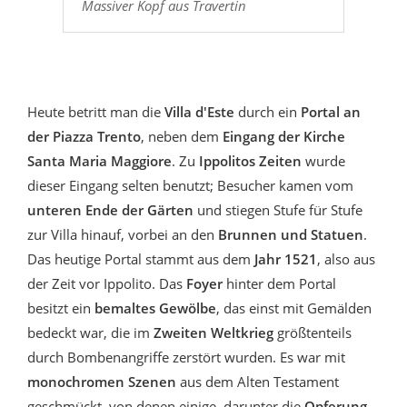
Massiver Kopf aus Travertin
Heute betritt man die
Villa d'Este
durch ein
Portal an
der Piazza Trento
, neben dem
Eingang der Kirche
Santa Maria Maggiore
. Zu
Ippolitos Zeiten
wurde
dieser Eingang selten benutzt; Besucher kamen vom
unteren Ende der Gärten
und stiegen Stufe für Stufe
zur Villa hinauf, vorbei an den
Brunnen und Statuen
.
Das heutige Portal stammt aus dem
Jahr 1521
, also aus
der Zeit vor Ippolito. Das
Foyer
hinter dem Portal
besitzt ein
bemaltes Gewölbe
, das einst mit Gemälden
bedeckt war, die im
Zweiten Weltkrieg
größtenteils
durch Bombenangriffe zerstört wurden. Es war mit
monochromen Szenen
aus dem Alten Testament
geschmückt, von denen einige, darunter die
Opferung