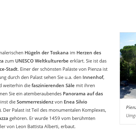
 malerischen
Hügeln der Toskana
im
Herzen des
za
zum
UNESCO Weltkulturerbe
erklärt. Sie ist das
ce-Stadt
. Einer der schönsten Paläste von Pienza ist
ung durch den Palast sehen Sie u.a. den
Innenhof
,
 weiterhin die
faszinierenden Säle
mit ihren
nnen Sie ein atemberaubendes
Panorama auf das
inst die
Sommerresidenz
von
Enea Silvio
Pien
. Der Palast ist Teil des monumentalen Komplexes,
Umge
azza
gehören. Er wurde 1459 vom berühmten
ler von Leon Battista Alberti, erbaut.