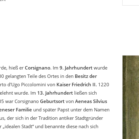
e, hieß er
Corsignano
. Im
9. Jahrhundert
wurde
0 gelangten Teile des Ortes in den
Besitz der
rto d'Ugo Piccolomini von
Kaiser Friedrich II.
1220
elehnt wurde. Im
13. Jahrhundert
ließen sich
405 war Corsignano
Geburtsort
von
Aeneas Silvius
ieneser Familie
und später Papst unter dem Namen
, der sich in der Tradition antiker Stadtgründer
r „idealen Stadt“ und benannte diese nach sich