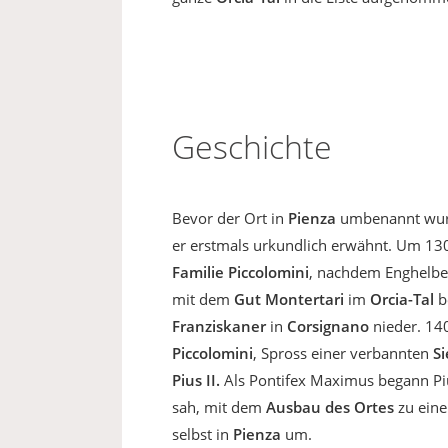
Geschichte
Bevor der Ort in
Pienza
umbenannt wurd
er erstmals urkundlich erwähnt. Um 130
Familie Piccolomini
, nachdem Enghelbe
mit dem
Gut Montertari
im
Orcia-Tal
b
Franziskaner
in
Corsignano
nieder. 1
Piccolomini
, Spross einer verbannten
S
Pius II.
Als Pontifex Maximus begann Pius
sah, mit dem
Ausbau des Ortes
zu eine
selbst in
Pienza
um.