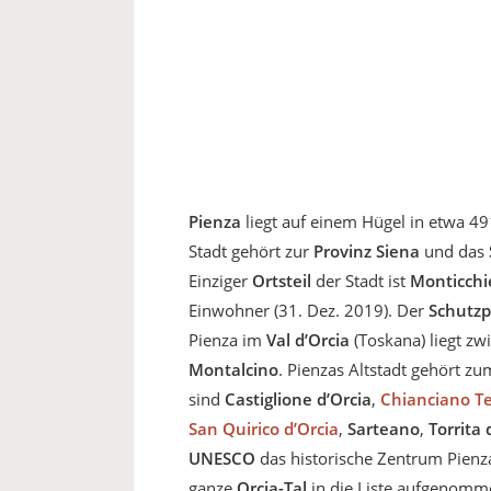
Pienza
liegt auf einem Hügel in etwa 49
Stadt gehört zur
Provinz Siena
und das
Einziger
Ortsteil
der Stadt ist
Monticchi
Einwohner (31. Dez. 2019). Der
Schutzp
Pienza im
Val d’Orcia
(Toskana) liegt z
Montalcino
. Pienzas Altstadt gehört 
sind
Castiglione d’Orcia
,
Chianciano T
San Quirico d’Orcia
,
Sarteano
,
Torrita 
UNESCO
das historische Zentrum Pien
ganze
Orcia-Tal
in die Liste aufgenomm