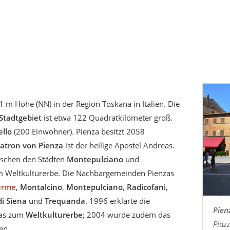
1 m Höhe (NN) in der Region Toskana in Italien. Die
Stadtgebiet
ist etwa 122 Quadratkilometer groß.
ello
(200 Einwohner). Pienza besitzt 2058
atron von Pienza
ist der heilige Apostel Andreas.
wischen den Städten
Montepulciano
und
zum Weltkulturerbe. Die Nachbargemeinden Pienzas
erme
,
Montalcino
,
Montepulciano
,
Radicofani
,
di Siena
und
Trequanda
. 1996 erklärte die
Pien
zas zum
Weltkulturerbe
; 2004 wurde zudem das
Piazz
en.