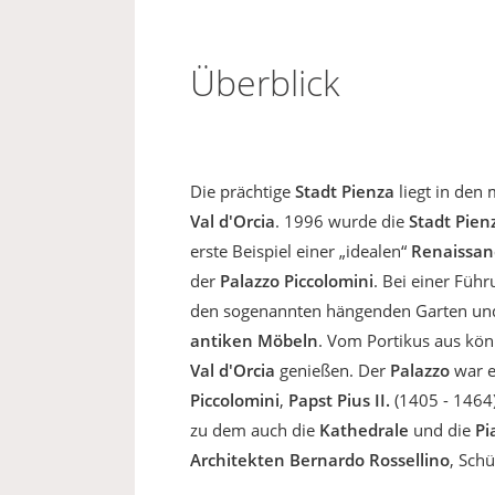
Überblick
Die prächtige
Stadt Pienza
liegt in den
Val d'Orcia
. 1996 wurde die
Stadt Pien
erste Beispiel einer „idealen“
Renaissan
der
Palazzo Piccolomini
. Bei einer Führ
den sogenannten hängenden Garten und
antiken Möbeln
. Vom Portikus aus kö
Val d'Orcia
genießen. Der
Palazzo
war e
Piccolomini
,
Papst Pius II.
(1405 - 1464)
zu dem auch die
Kathedrale
und die
Pi
Architekten Bernardo Rossellino
, Schü