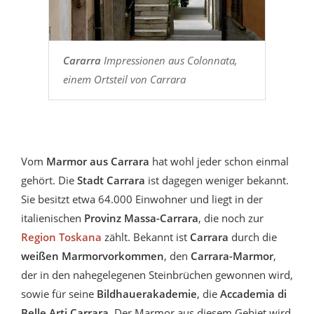
Cararra
Impressionen aus Colonnata,
einem Ortsteil von Carrara
Vom
Marmor aus Carrara
hat wohl jeder schon einmal
gehört. Die
Stadt Carrara
ist dagegen weniger bekannt.
Sie besitzt etwa 64.000 Einwohner und liegt in der
italienischen
Provinz Massa-Carrara
, die noch zur
Region Toskana
zählt. Bekannt ist
Carrara
durch die
weißen Marmorvorkommen
, den
Carrara-Marmor
,
der in den nahegelegenen Steinbrüchen gewonnen wird,
sowie für seine
Bildhauerakademie
, die
Accademia di
Belle Arti Carrara
. Der Marmor aus diesem Gebiet wird