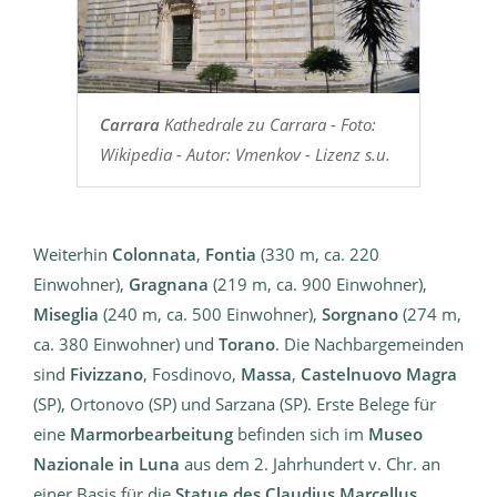
Carrara
Kathedrale zu Carrara - Foto:
Wikipedia - Autor: Vmenkov - Lizenz s.u.
Weiterhin
Colonnata
,
Fontia
(330 m, ca. 220
Einwohner),
Gragnana
(219 m, ca. 900 Einwohner),
Miseglia
(240 m, ca. 500 Einwohner),
Sorgnano
(274 m,
ca. 380 Einwohner) und
Torano
. Die Nachbargemeinden
sind
Fivizzano
, Fosdinovo,
Massa
,
Castelnuovo Magra
(SP), Ortonovo (SP) und Sarzana (SP). Erste Belege für
eine
Marmorbearbeitung
befinden sich im
Museo
Nazionale in Luna
aus dem 2. Jahrhundert v. Chr. an
einer Basis für die
Statue des Claudius Marcellus
.