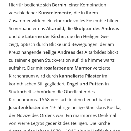
Hierfür bediente sich
Bernini
einer Kombination
verschiedener
Kunstelemente
, die in ihrem
Zusammenwirken ein eindrucksvolles Ensemble bilden.
So verband er das
Altarbild
, die
Skulptur des Andreas
und die
Laterne der Kirche
, die den Heiligen Geist
zeigt, optisch durch Blicke und Bewegungen: der am
Kreuz hängende
heilige Andreas
des Altarbildes blickt
zu seiner eigenen Stuckversion auf, die himmelwärts
auffährt. Der mit
rosafarbenem Marmor
verzierte
Kirchenraum wird durch
kannelierte Pilaster
im
korinthischen Stil gegliedert,
Engel und Putten
in
Stuckarbeit schmücken die Oberlichter des
Kirchenraums. 1568 verstarb in dem benachbarten
Jesuitenkloster
der 19-jährige heilige Stanislaus Kostka,
der Novize des Ordens war. Ein marmornes Denkmal
von Pierre Legros gedenkt des Heiligen. Die Kirche
diente in den Jahren 1870 – 1946 als die
Hofkirche
des