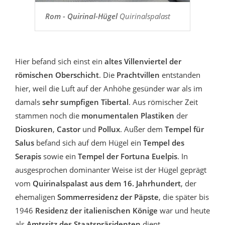
Rom - Quirinal-Hügel
Quirinalspalast
Hier befand sich einst ein
altes Villenviertel der
römischen Oberschicht
. Die
Prachtvillen
entstanden
hier, weil die Luft auf der Anhöhe gesünder war als im
damals
sehr sumpfigen Tibertal
. Aus römischer Zeit
stammen noch die
monumentalen Plastiken
der
Dioskuren
,
Castor
und
Pollux
. Außer dem
Tempel für
Salus
befand sich auf dem Hügel ein
Tempel des
Serapis
sowie ein
Tempel der Fortuna Euelpis
. In
ausgesprochen dominanter Weise ist der Hügel geprägt
vom
Quirinalspalast aus dem 16. Jahrhundert
, der
ehemaligen
Sommerresidenz der Päpste
, die später bis
1946
Residenz der italienischen Könige
war und heute
als
Amtssitz des Staatspräsidenten
dient.