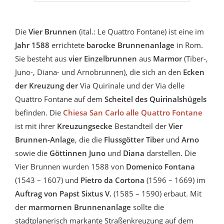
Die
Vier Brunnen
(ital.: Le Quattro Fontane) ist eine im
Jahr 1588
errichtete
barocke Brunnenanlage
in Rom.
Sie besteht aus
vier Einzelbrunnen
aus
Marmor
(Tiber-,
Juno-, Diana- und Arnobrunnen), die sich an den
Ecken
der Kreuzung der
Via Quirinale und der Via delle
Quattro Fontane auf dem
Scheitel des Quirinalshügels
befinden. Die
Chiesa San Carlo alle Quattro Fontane
ist mit ihrer
Kreuzungsecke
Bestandteil der
Vier
Brunnen-Anlage
, die die
Flussgötter Tiber
und
Arno
sowie die
Göttinnen Juno
und
Diana
darstellen. Die
Vier Brunnen wurden 1588 von
Domenico Fontana
(1543 – 1607) und
Pietro da Cortona
(1596 – 1669) im
Auftrag von Papst Sixtus V.
(1585 – 1590) erbaut. Mit
der
marmornen Brunnenanlage
sollte die
stadtplanerisch markante Straßenkreuzung auf dem