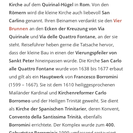
Kirche
auf dem
Quirinal-Hügel
in
Rom
. Von den
Römern
wird die kleine Kirche auch liebevoll
San
Carlino
genannt. Ihren Beinamen verdankt sie den
Vier
Brunnen
an den
Ecken der Kreuzung von Via
Quirinale
und
Via delle Quattro Fontane
, an der sie
steht. Reiseführer heben gerne die Tatsache hervor,
dass der kleine Bau in einen der
Vierungspfeiler von
Sankt Peter
hineinpassen würde. Die Kirche
San Carlo
alle Quattro Fontane
wurde von 1638 bis 1677 erbaut
und gilt als ein
Hauptwerk
von
Francesco Borromini
(1599 – 1667). Sie ist dem 1610 heiliggesprochenen
Mailänder Kardinal und
Kirchenreformer Carlo
Borromeo
und der Heiligen Trinität geweiht. Sie dient
als
Kirche der Spanischen Trinitarier
, deren Konvent,
Convento della Santissima Trinità
, ebenfalls
Borromini
errichtete. Der Komplex wurde zum
400.
Geburtstag Borrominis
1999 umfassend restauriert.